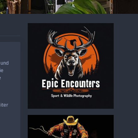
 und
ie
e
iter