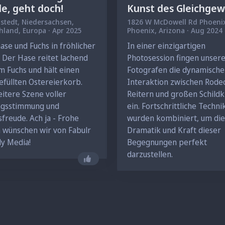
de, geht doch!
Kunst des Gleichgew
istedt
, Niedersachsen,
1826 W McDowell Rd Phoeni
Deutschland, Europa · Apr 2025
Phoenix
, Arizona · Aug 2024
ase und Fuchs in fröhlicher
In einer einzigartigen
: Der Hase reitet lachend
Photosession fingen unser
m Fuchs und hält einen
Fotografen die dynamische
efüllten Ostereierkorb.
Interaktion zwischen Rode
eitere Szene voller
Reitern und großen Schild
ngsstimmung und
ein. Fortschrittliche Techn
freude. Ach ja - Frohe
wurden kombiniert, um die
 wünschen wir von Fabulr
Dramatik und Kraft dieser
y Media!
Begegnungen perfekt
darzustellen.
Gefällt mir nicht mehr