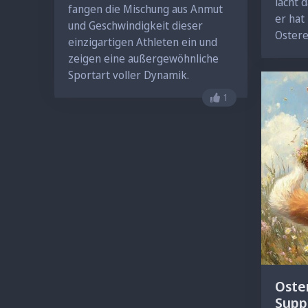
lacht 
fangen die Mischung aus Anmut
er hat
und Geschwindigkeit dieser
Ostere
einzigartigen Athleten ein und
zeigen eine außergewöhnliche
Sportart voller Dynamik.
Gefällt mir nicht me
1
Oste
Supp