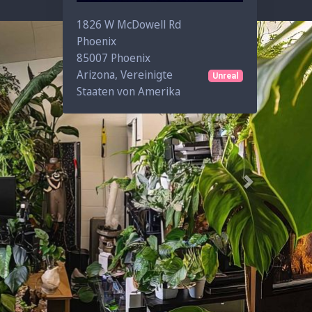
1826 W McDowell Rd
Phoenix
85007
Phoenix
Arizona, Vereinigte
Unreal
Staaten von Amerika
Next