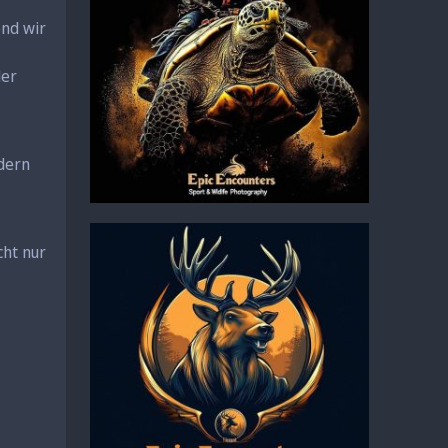
end wir
der
dern
cht nur