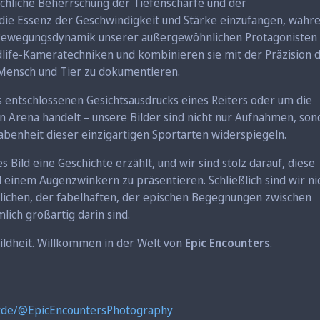
ichliche Beherrschung der Tiefenschärfe und der
 die Essenz der Geschwindigkeit und Stärke einzufangen, währ
ge Bewegungsdynamik unserer außergewöhnlichen Protagonisten
ldlife-Kameratechniken und kombinieren sie mit der Präzision 
 Mensch und Tier zu dokumentieren.
 entschlossenen Gesichtsausdrucks eines Reiters oder um die
 Arena handelt – unsere Bilder sind nicht nur Aufnahmen, son
abenheit dieser einzigartigen Sportarten widerspiegeln.
s Bild eine Geschichte erzählt, und wir sind stolz darauf, diese
einem Augenzwinkern zu präsentieren. Schließlich sind wir ni
blichen, der fabelhaften, der epischen Begegnungen zwischen
mlich großartig darin sind.
ildheit. Willkommen in der Welt von
Epic Encounters
.
ulr.de/@EpicEncountersPhotography