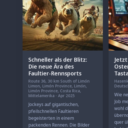
Schneller als der Blitz:
Jetzt
Die neue Ära des
Oste
Faultier-Rennsports
Tast
Route 36, 30 km South of Limón
Hasen
Limon, Limón Province, Limón,
Limón Province, Costa Rica,
Wie ne
Mittelamerika · Apr 2025
Job me
Jockeys auf gigantischen,
wohl d
pfeilschnellen Faultieren
überno
begeisterten in einem
quer ü
packenden Rennen. Die Bilder