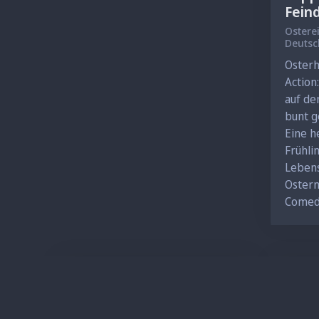
Fein
Ostere
Osterh
Action
auf de
bunt g
Eine h
Frühli
Lebens
Ostern
Comed