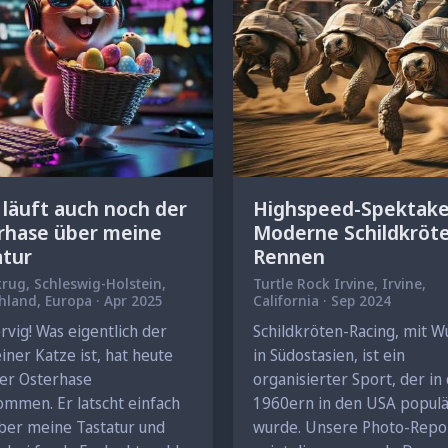
 läuft auch noch der
Highspeed-Spektake
rhase über meine
Moderne Schildkröt
atur
Rennen
krug
, Schleswig-Holstein,
Turtle Rock Irvine,
Irvine
,
Deutschland, Europa · Apr 2025
California · Sep 2024
rvig! Was eigentlich der
Schildkröten-Racing, mit W
iner Katze ist, hat heute
in Südostasien, ist ein
er Osterhase
organisierter Sport, der in
mmen. Er latscht einfach
1960ern in den USA popul
ber meine Tastatur und
wurde. Unsere Photo-Repo