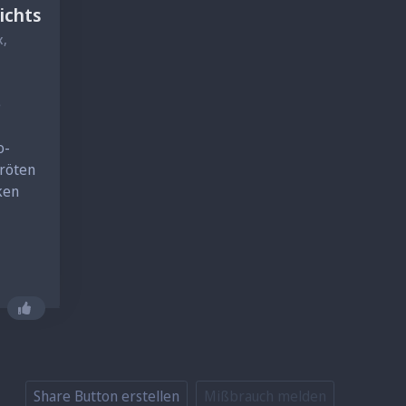
ichts
x,
e
o-
kröten
iken
Gefällt mir nicht mehr
Share Button erstellen
Mißbrauch melden