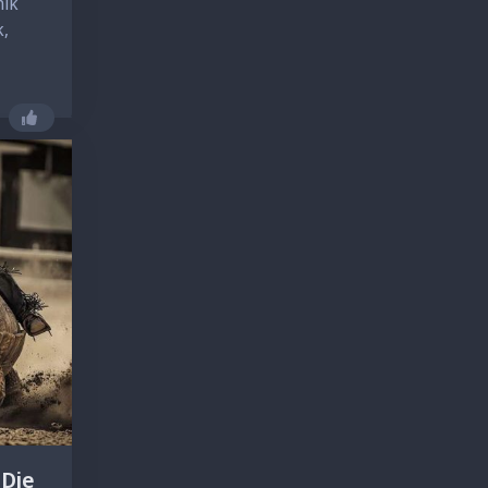
mik
k,
Gefällt mir nicht mehr
 Die