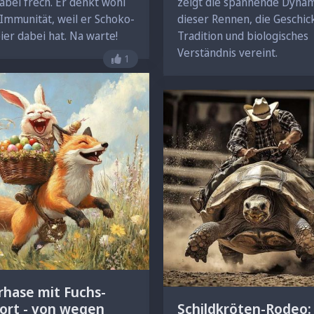
dabei frech. Er denkt wohl
zeigt die spannende Dyna
 Immunität, weil er Schoko-
dieser Rennen, die Geschic
ier dabei hat. Na warte!
Tradition und biologisches
Verständnis vereint.
Gefällt mir nicht mehr
1
hr
rhase mit Fuchs-
ort - von wegen
Schildkröten-Rodeo: