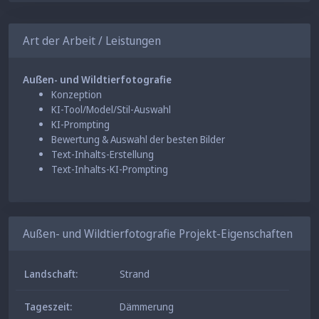
sowohl an Land als auch im Wasser nicht besonders
gut abschneiden, haben die Haihasen durch ihre
Art der Arbeit / Leistungen
einzigartigen evolutionären Vorteile überlebt. Sie
sind ein faszinierendes Zeugnis der Vielfalt und
Flexibilität der Natur und ein lebendiger Beweis
Außen- und Wildtierfotografie
dafür, wie Arten sich anpassen und überleben
Konzeption
KI-Tool/Model/Stil-Auswahl
können, sogar unter den ungewöhnlichsten
KI-Prompting
Umständen.
Bewertung & Auswahl der besten Bilder
Text-Inhalts-Erstellung
Text-Inhalts-KI-Prompting
Außen- und Wildtierfotografie Projekt-Eigenschaften
Landschaft:
Strand
Tageszeit:
Dämmerung