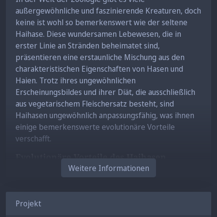
außergewöhnliche und faszinierende Kreaturen, doch
keine ist wohl so bemerkenswert wie der seltene
Haihase. Diese wundersamen Lebewesen, die in
erster Linie an Stränden beheimatet sind,
präsentieren eine erstaunliche Mischung aus den
charakteristischen Eigenschaften von Hasen und
Haien. Trotz ihres ungewöhnlichen
Erscheinungsbildes und ihrer Diät, die ausschließlich
aus vegetarischem Fleischersatz besteht, sind
Haihasen ungewöhnlich anpassungsfähig, was ihnen
einige bemerkenswerte evolutionäre Vorteile
verschafft.
Evolutionäre Vorteile des Haihasen
Weitere Informationen
Anpassungsfähigkeit an Land und Wasser
Die Fähigkeit des Haihasen, sowohl an Land zu
hoppeln als auch im Wasser zu schwimmen, stellt
Projekt
seine bemerkenswerte Anpassungsfähigkeit unter