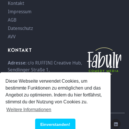
Kontakt
Impressum
AGB
Datenschutz
AVV
KONTAKT
Adresse:
c/o RUFFINI Creative Hub,
Sendlinger Straße 1,
D-80331 München,
Deutschland
Diese Webseite verwendet Cookies, um
Telefon:
+49 089 - 18 96 59 600
bestimmte Funktionen zu ermöglichen und das
E-Mail:
info@fabulr.com
Angebot zu optimieren. Indem du hier fortfährst,
stimmst du der Nutzung von Cookies zu.
Weitere Informationen
© 2026 Fabulr
Einverstanden!